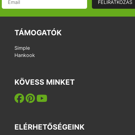
FELIRATKOZÁS
k,
nyek,
ok
TÁMOGATÓK
lyek és
lyfoglalás
Simple
ás
Hankook
KÖVESS MINKET
ELÉRHETŐSÉGEINK