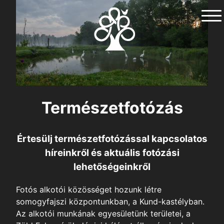
Skip
to
content
Természetfotózás
Értesülj természetfotózással kapcsolatos
híreinkről és aktuális fotózási
lehetőségeinkről
Fotós alkotói közösséget hozunk létre
somogyfajszi központunkban, a Kund-kastélyban.
Az alkotói munkának egyesületünk területei, a