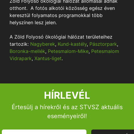
Zöld Folyosó ökológiai hálózat állomásai adnak
otthont. A fotós alkotói közösség egész éven
keresztül folyamatos programokkal több
ól
helyszínen lesz jelen.
nk
A Zöld Folyosó ökológiai hálózat területeihez
tartozik:
Nagyberek
,
Kund-kastély
,
Pásztorpark
,
t-Táj
Boronka-mellék
,
Petesmalom-Mike
,
Petesmalom
Vidrapark
,
Xantus-liget
.
k
itás
HÍRLEVÉL
a
dicsom
Értesülj a hírekről és az STVSZ aktuális
édelmi
eseményeiről!
aink
tfotózás