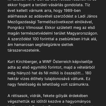
ekkor fogant a terület-vásárlás gondolata. Tíz
évet kellett várnunk arra, hogy 1989-ben
aláírhassuk az adásvételi szerződést a Ladi János
Mezőgazdasági Termelőszövetkezet elnökével,
Pongrácz Vilmossal. Ekkor született meg az első
magán természetvédelmi terület Magyarországon.
A szerződést 100 forinttal a zsebünkben írtuk alá,
ám hamarosan segítségünkre siettek
társszervezeteink.
Kurt Kirchberger, a WWF Österreich képviselője
adta az első egymillió forintot, majd a vételárból
még hiányzó hat és fél millió is összejött… 180
hektár vizes élőhely tulajdonosává váltunk. Ez
nagy felelősség és lehetőség volt számunkra.
A rétisasok, vidrák, fekete gólyák érdekében
végezhettük ez időtől kezdve a hagyományos