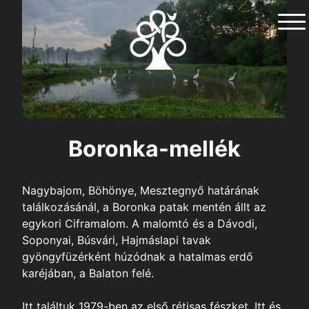
Skip
to
content
Boronka-mellék
Nagybajom, Böhönye, Mesztegnyő határának
találkozásánál, a Boronka patak mentén állt az
egykori Ciframalom. A malomtó és a Dávodi,
Soponyai, Búsvári, Hajmáslapi tavak
gyöngyfüzérként húzódnak a hatalmas erdő
karéjában, a Balaton felé.
Itt találtuk 1979-ben az első rétisas fészket. Itt és