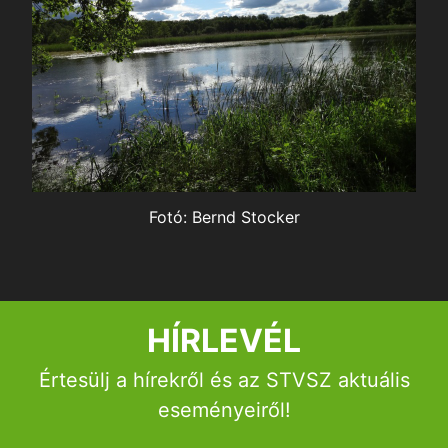
k,
nyek,
ok
lyek és
lyfoglalás
ás
Fotó: Bernd Stocker
HÍRLEVÉL
Értesülj a hírekről és az STVSZ aktuális
eseményeiről!