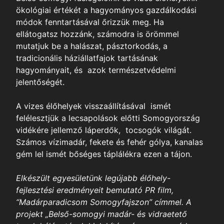
ökológiai értékét a hagyományos gazdálkodási
módok fenntartásával őrizzük meg. Ha
ellátogatsz hozzánk, számodra is örömmel
mutatjuk be a halászat, pásztorkodás, a
tradicionális háziállatfajok tartásának
hagyományait, és azok természetvédelmi
jelentőségét.
A vizes élőhelyek visszaállításával ismét
felélesztjük a lecsapolások előtti Somogyország
vidékére jellemző láperdők, tocsogók világát.
Számos vízimadár, fekete és fehér gólya, kanalas
gém lel ismét bőséges táplálékra ezen a tájon.
ól
nk
Elkészült egyesületünk legújabb élőhely-
fejlesztési eredményeit bemutató PR film,
“Madárparadicsom Somogyfajszon” címmel.
A
t-Táj
projekt „Belső-somogyi madár- és vidraetető