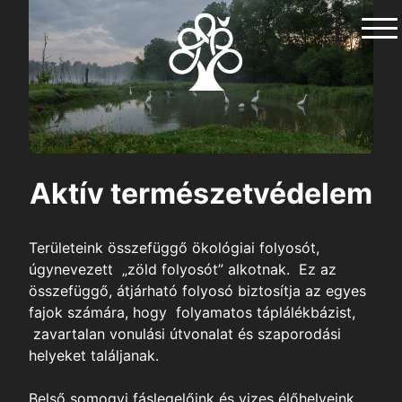
Skip
to
content
Aktív természetvédelem
Területeink összefüggő ökológiai folyosót,
úgynevezett „zöld folyosót” alkotnak. Ez az
összefüggő, átjárható folyosó biztosítja az egyes
fajok számára, hogy folyamatos táplálékbázist,
zavartalan vonulási útvonalat és szaporodási
helyeket találjanak.
Belső somogyi fáslegelőink és vizes élőhelyeink