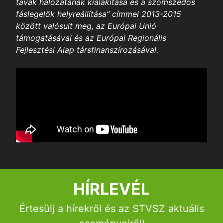
tavak hálózatának kialakítása és a szomszédos
k
fáslegelők helyreállítása” címmel 2013-2015
között valósult meg, az Európai Unió
támogatásával és az Európai Regionális
itás
Fejlesztési Alap társfinanszírozásával.
a
dicsom
édelmi
aink
tfotózás
k,
nyek,
ok
lyek és
HÍRLEVÉL
lyfoglalás
Értesülj a hírekről és az STVSZ aktuális
ás