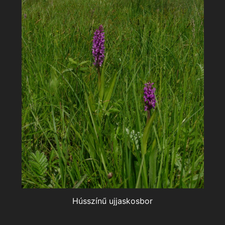
lyek és
lyfoglalás
ás
Hússzínű ujjaskosbor