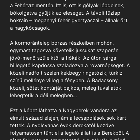
a Fehérvíz mentén. Itt is, ott is gólyák lépdelnek,
bókolgatva gyűjtik az eleséget. A távoli fűzláp
bokrain – megannyi fehér gyertyaszál – állnak őrt
a nagykócsagok.
A kormorántelep borzas fészkeiben mohón,
egymást taposva követelik jussukat szaporán
jövő-menő szüleiktől a fiókák. Az úton sárga
billegető kapdossa szaladozva a rovarnépséget. A
közeli nádfolt szélén kékbegy ringatózik, türkiz
színű mellénye villog a fényben. A Badacsony
közeli, sötét kontúrját pajkos, meleg fuvallatok
lebegtetik a déli melegben…
Ezt a képet láthatta a Nagyberek vándora az
elmúlt század elején, ám a lecsapolások sok kárt
tettek. A nyolcvanas évek derekától kezdve
ól
folyamatosan tűnt el a legelő állat is a Berekből. A