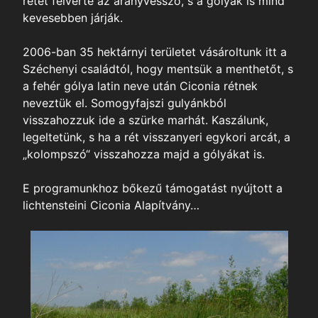
nk
rétet felverte az aranyvessző, s a gólyák is mind
kevesebben járják.
t-Táj
2006-ban 35 hektárnyi területet vásároltunk itt a
Széchenyi családtól, hogy mentsük a menthetőt, s
k
a fehér gólya latin neve után Ciconia rétnek
neveztük el. Somogyfajszi gulyánkból
visszahozzuk ide a szürke marhát. Kaszálunk,
itás
legeltetünk, s ha a rét visszanyeri egykori arcát, a
a
„kolompszó“ visszahozza majd a gólyákat is.
dicsom
E programunkhoz bőkezű támogatást nyújtott a
édelmi
lichtensteini Ciconia Alapítvány…
aink
tfotózás
k,
nyek,
ok