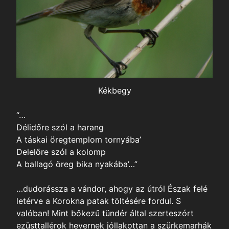
Kékbegy
“…
Délidőre szól a harang
A táskai öregtemplom tornyába’
Delelőre szól a kolomp
A ballagó öreg bika nyakába’…”
…dudorássza a vándor, ahogy az útról Észak felé
letérve a Korokna patak töltésére fordul. S
valóban! Mint bőkezű tündér által szerteszórt
ezüsttallérok hevernek jóllakottan a szürkemarhák