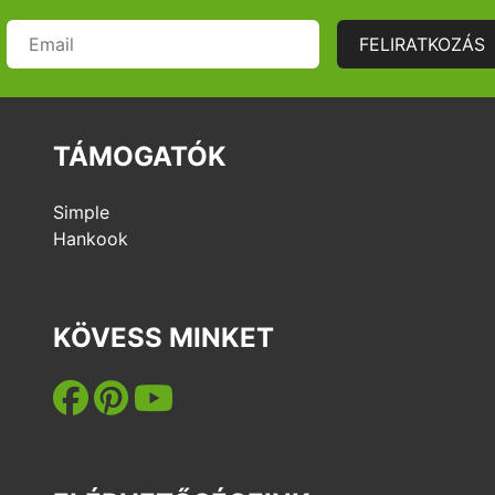
FELIRATKOZÁS
itás
a
TÁMOGATÓK
dicsom
édelmi
aink
Simple
Hankook
tfotózás
k,
nyek,
KÖVESS MINKET
ok
lyek és
lyfoglalás
ás