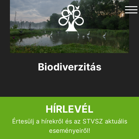
Skip
to
content
Biodiverzitás
ól
nk
HÍRLEVÉL
Értesülj a hírekről és az STVSZ aktuális
t-Táj
eseményeiről!
k