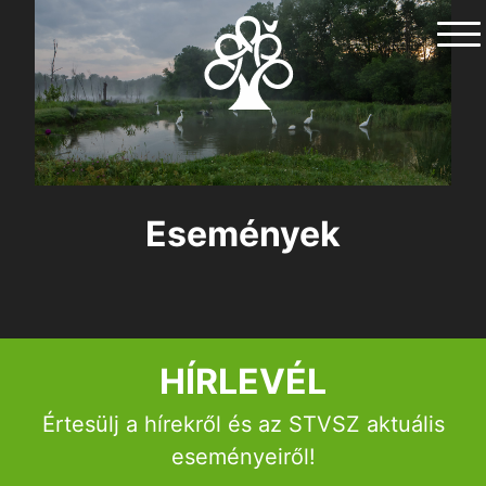
Skip
to
content
Események
ól
nk
HÍRLEVÉL
Értesülj a hírekről és az STVSZ aktuális
t-Táj
eseményeiről!
k