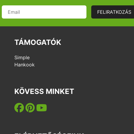
FELIRATKOZÁS
itás
a
TÁMOGATÓK
dicsom
édelmi
aink
Simple
Hankook
tfotózás
k,
nyek,
KÖVESS MINKET
ok
lyek és
lyfoglalás
ás