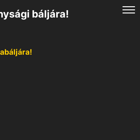
nysági báljára!
abáljára!