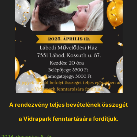
A rendezvény teljes bevételének összegét
a Vidrapark fenntartására fordítjuk.
y 2024. december 8.-án