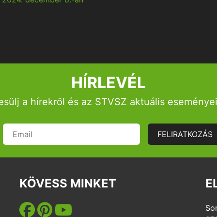
HÍRLEVÉL
esülj a hírekről és az STVSZ aktuális eseményei
FELIRATKOZÁS
KÖVESS MINKET
E
So